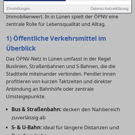
Anschluss an Bus, Bahn und Nahverkehr beeinflusst
nicht nur den Komfort, sondern auch den
Einstellungen
Datenschutzerklärung
Immobilienwert. In in Lünen spielt der ÖPNV eine
zentrale Rolle für Lebensqualität und Alltag.
1) Öffentliche Verkehrsmittel im
Überblick
Das ÖPNV-Netz in Lünen umfasst in der Regel
Buslinien, Straßenbahnen und S-Bahnen, die die
Stadtteile miteinander verbinden. Pendler:innen
profitieren von kurzen Taktzeiten und direkter
Anbindung an Bahnhöfe oder zentrale
Umsteigepunkte.
Bus & Straßenbahn:
decken den Nahbereich
zuverlässig ab
S- & U-Bahn:
ideal für längere Distanzen und