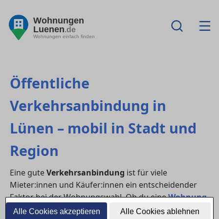
Wohnungen
Luenen
.de
Wohnungen einfach finden
Öffentliche
Verkehrsanbindung in
Lünen – mobil in Stadt und
Region
Eine gute
Verkehrsanbindung
ist für viele
Mieter:innen und Käufer:innen ein entscheidender
Faktor bei der Wohnungswahl. Ob du eine
Wohnung
mieten
oder ein
Haus kaufen
möchtest – der
Alle Cookies akzeptieren
Alle Cookies ablehnen