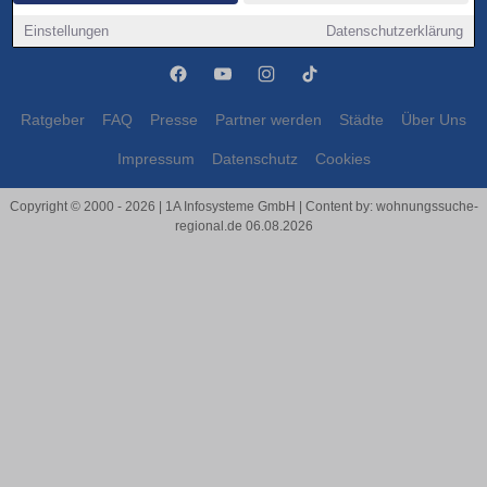
Herne
Herne
Einstellungen
Datenschutzerklärung
Ratgeber
FAQ
Presse
Partner werden
Städte
Über Uns
Impressum
Datenschutz
Cookies
Copyright © 2000 - 2026 | 1A Infosysteme GmbH | Content by: wohnungssuche-
regional.de 06.08.2026