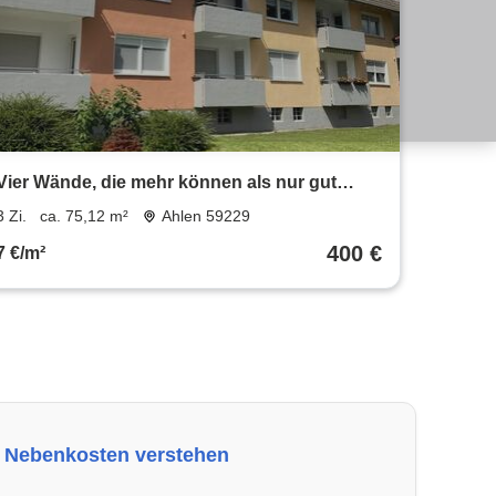
Vier Wände, die mehr können als nur gut
aussehen.
3 Zi.
ca. 75,12 m²
Ahlen 59229
400 €
7 €/m²
Nebenkosten verstehen