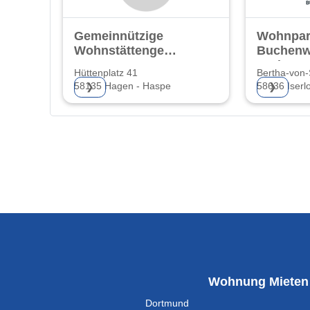
Gemeinnützige
Wohnpar
Wohnstättengenossenschaft
Buchenw
Hagen eG
GmbH &
Hüttenplatz 41
Bertha-von-
58135 Hagen - Haspe
58636 Iserl
❯
❯
Wohnung Mieten
Dortmund