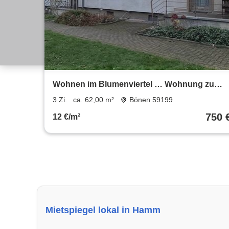
Wohnen im Blumenviertel … Wohnung zu
vermieten
3 Zi.
ca. 62,00 m²
Bönen 59199
750 
12 €/m²
Mietspiegel lokal in Hamm