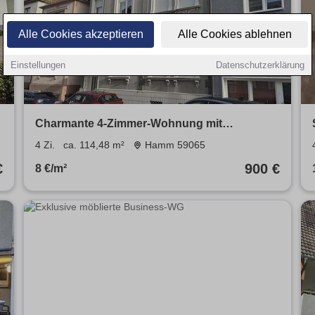
Alle Cookies akzeptieren
Alle Cookies ablehnen
Einstellungen
Datenschutzerklärung
Charmante 4-Zimmer-Wohnung mit
Altbaucharme und Gäste-WC in der Hammer
4 Zi.
ca. 114,48 m²
Hamm 59065
Innenstadt!
€
900 €
8 €/m²