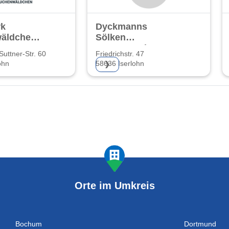
k
Dyckmanns
äldchen
Sölken
 Co KG
Hausverwaltung
Suttner-Str. 60
Friedrichstr. 47
ohn
58636 Iserlohn
❯
Orte im Umkreis
Bochum
Dortmund