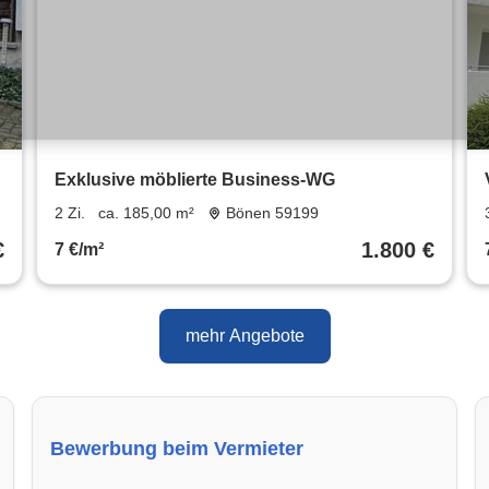
Exklusive möblierte Business-WG
2 Zi.
ca. 185,00 m²
Bönen 59199
€
1.800 €
7 €/m²
mehr Angebote
Bewerbung beim Vermieter