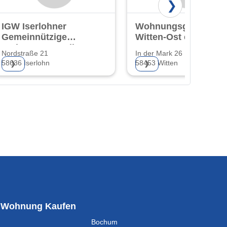
❯
IGW Iserlohner
Wohnungsgenossens
Gemeinnützige
Witten-Ost eG
Wohnungsgesellschaft
Nordstraße 21
In der Mark 26
58636 Iserlohn
58453 Witten
❯
❯
Wohnung Kaufen
Bochum