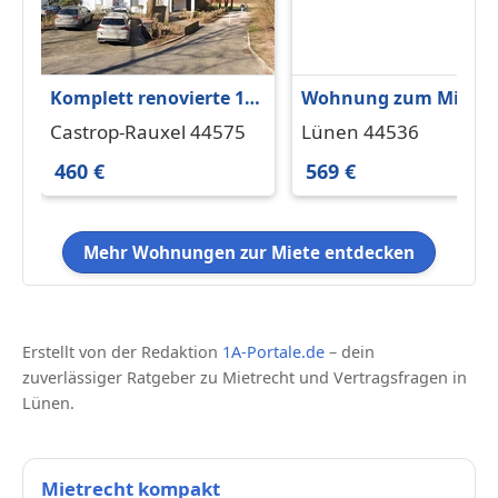
Komplett renovierte 1-
Wohnung zum Miete
Zimmer-Wohnung
in Lünen 569 € 72 m²
Castrop-Rauxel 44575
Lünen 44536
460 €
569 €
Mehr Wohnungen zur Miete entdecken
Erstellt von der Redaktion
1A-Portale.de
– dein
zuverlässiger Ratgeber zu Mietrecht und Vertragsfragen in
Lünen.
Mietrecht kompakt