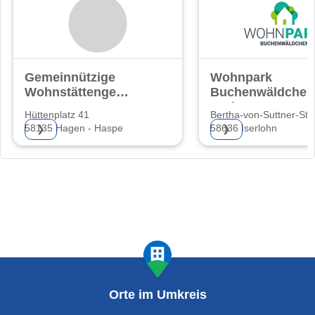
Gemeinnützige
Wohnpark
Wohnstättengenossenschaft
Buchenwäldchen
Hagen eG
GmbH & Co KG
Hüttenplatz 41
Bertha-von-Suttner-Str.
58135 Hagen - Haspe
58636 Iserlohn
❯
❯
Orte im Umkreis