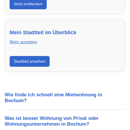
Jetzt entdecken
energieeffizient und sofort bezugsfertig.
Mein Stadtteil im Überblick
Mehr anzeigen
Erfahre mehr über deinen Stadtteil in Bochum:
Stadtteil ansehen
Lebensqualität, Verkehrsanbindung, Schulen,
Freizeitmöglichkeiten und Mietpreise.
Wie finde ich schnell eine Mietwohnung in
Bochum?
Was ist besser Wohnung von Privat oder
Wohnungsunternehmen in Bochum?