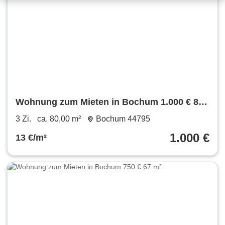
Wohnung zum Mieten in Bochum 1.000 € 80
m²
3 Zi.
ca. 80,00 m²
Bochum 44795
1.000 €
13 €/m²