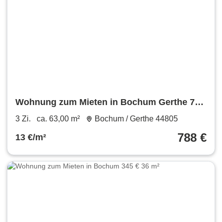
Wohnung zum Mieten in Bochum Gerthe 788
€ 63 m²
3 Zi.
ca. 63,00 m²
Bochum / Gerthe 44805
788 €
13 €/m²